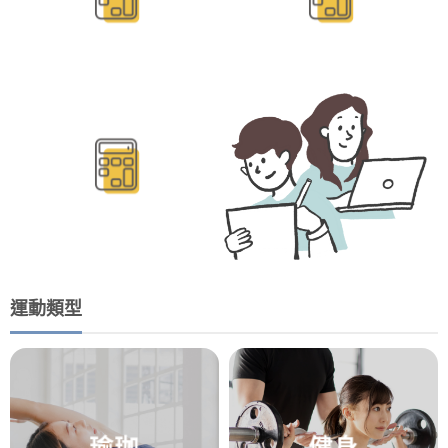
BMR/TDEE計算
運動類型
瑜珈
健身