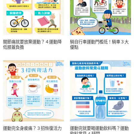
關節痛就要放棄運動？４運動降
騎自行車運動門檻低！騎車３大
低膝蓋負擔
優點
運動完全身痠痛？３招恢復活力
運動完就要喝運動飲料嗎？運動
飲料常見 4 疑問