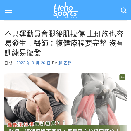
Skip
to
content
不只運動員會腿後肌拉傷 上班族也容
易發生！醫師：復健療程要完整 沒有
訓練易復發
日期：
2022 年 9 月 26 日
By
趙 乙錚