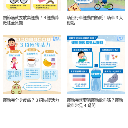
關節痛就要放棄運動？４運動降
騎自行車運動門檻低！騎車３大
低膝蓋負擔
優點
運動完全身痠痛？３招恢復活力
運動完就要喝運動飲料嗎？運動
飲料常見 4 疑問