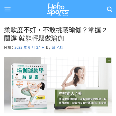
Skip
to
content
柔軟度不好，不敢挑戰瑜伽？掌握 2
關鍵 就能輕鬆做瑜伽
日期：
2022 年 6 月 27 日
By
趙 乙錚