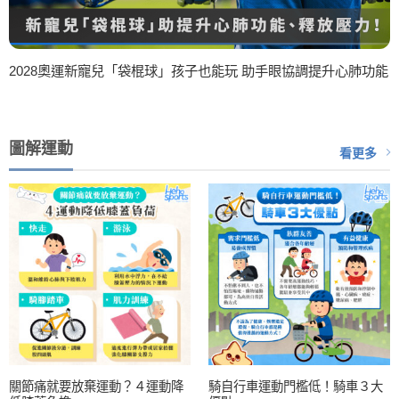
2028奧運新寵兒「袋棍球」孩子也能玩 助手眼協調提升心肺功能
圖解運動
看更多
關節痛就要放棄運動？４運動降
騎自行車運動門檻低！騎車３大