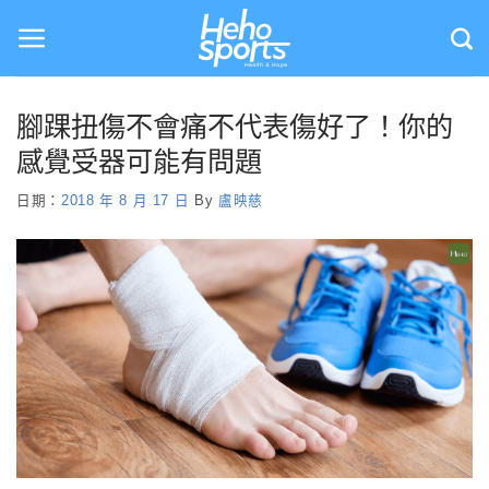
Skip
to
content
腳踝扭傷不會痛不代表傷好了！你的
感覺受器可能有問題
日期：
2018 年 8 月 17 日
By
盧映慈