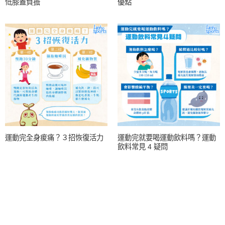
低膝蓋負擔
優點
運動完全身痠痛？３招恢復活力
運動完就要喝運動飲料嗎？運動
飲料常見 4 疑問