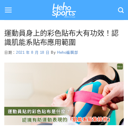
Skip
to
content
運動員身上的彩色貼布大有功效！認
識肌能系貼布應用範圍
日期：
2021 年 8 月 18 日
By
Heho編輯部