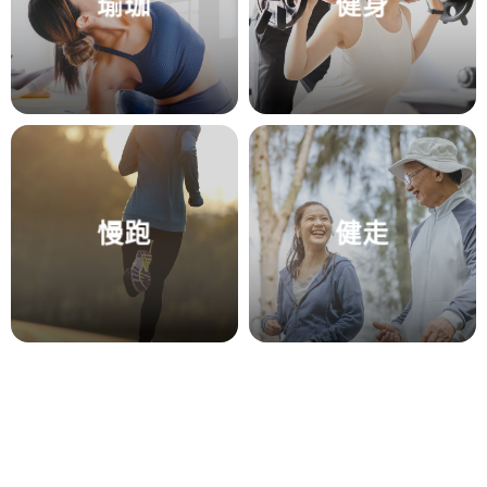
瑜珈
健身
慢跑
健走