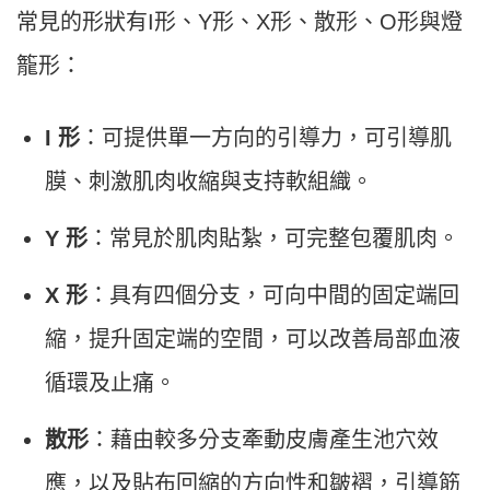
常見的形狀有I形、Y形、X形、散形、O形與燈
籠形：
I 形
：可提供單一方向的引導力，可引導肌
膜、刺激肌肉收縮與支持軟組織。
Y 形
：常見於肌肉貼紮，可完整包覆肌肉。
X 形
：具有四個分支，可向中間的固定端回
縮，提升固定端的空間，可以改善局部血液
循環及止痛。
散形
：藉由較多分支牽動皮膚產生池穴效
應，以及貼布回縮的方向性和皺褶，引導筋