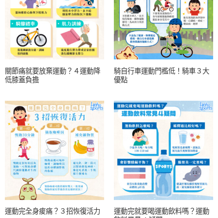
關節痛就要放棄運動？４運動降
騎自行車運動門檻低！騎車３大
低膝蓋負擔
優點
運動完全身痠痛？３招恢復活力
運動完就要喝運動飲料嗎？運動