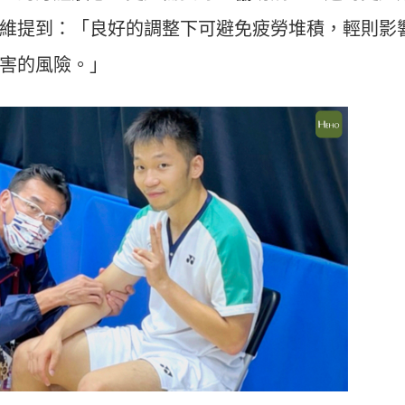
運動科技大調查｜科技體適能
Heho運動科技大調查｜214 萬
維提到：「良好的調整下可避免疲勞堆積，輕則影
什麼？體育署「運動企業認
動數據揭密！數據應用促進國
千家企業響應
康？國健署點名「運動科技」
害的風險。」
鍵角色