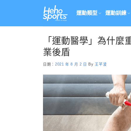
Skip
to
運動類型
運動訓練
content
「運動醫學」為什麼
業後盾
日期：
2021 年 8 月 2 日
By
王芊淩