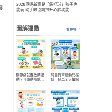
筆運
2028奧運新寵兒「袋棍球」孩子也
響
人健
能玩 助手眼協調提升心肺功能
扮演關
圖解運動
看更多
關節痛就要放棄運
騎自行車運動門檻
動？４運動降低膝
低！騎車３大優點
蓋負擔