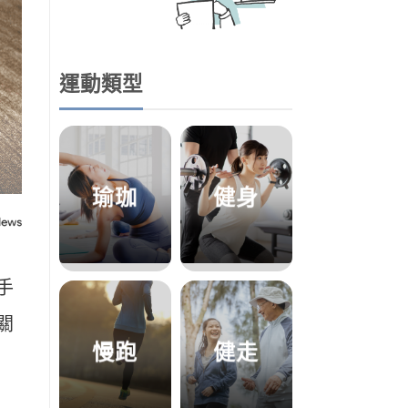
運動類型
瑜珈
健身
手
關
慢跑
健走