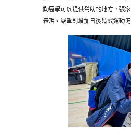
Heho運動科技大調查｜健康整合服
Heho
動醫學可以提供幫助的地方，張家
務！賦優適能共同創辦人楊貫中：個
檢測是
人教練像計程車、精準直達目標
證」逾
表現，嚴重則增加日後造成運動傷