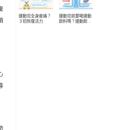
復
運動完全身痠痛？
運動完就要喝運動
頂
３招恢復活力
飲料嗎？運動飲料
常見 4 疑問
心
導
動