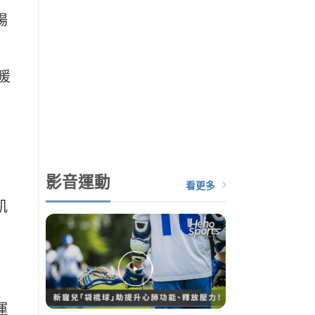
場
暖
影音運動
看更多
肌
運