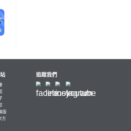
站
追蹤我們
康
活
子
症
討論版
次方