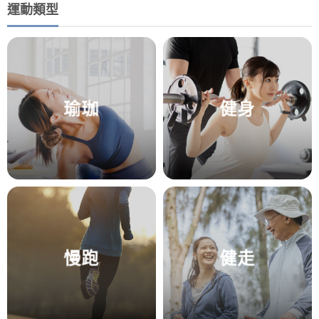
運動類型
瑜珈
健身
慢跑
健走