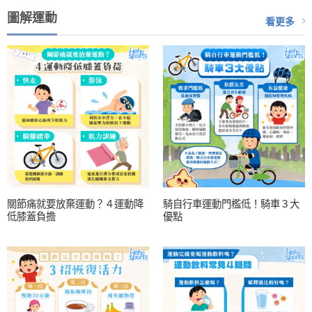
圖解運動
看更多
關節痛就要放棄運動？４運動降
騎自行車運動門檻低！騎車３大
低膝蓋負擔
優點