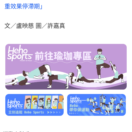
重效果停滯期」
文／盧映慈 圖／許嘉真