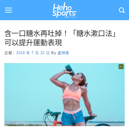
Skip
to
content
含一口糖水再吐掉！「糖水漱口法」
可以提升運動表現
日期：
2018 年 7 月 22 日
By
盧映慈