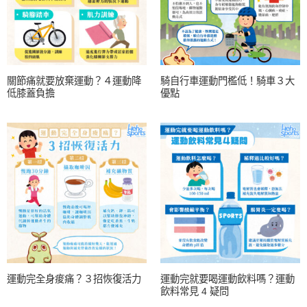
關節痛就要放棄運動？４運動降
騎自行車運動門檻低！騎車３大
低膝蓋負擔
優點
運動完全身痠痛？３招恢復活力
運動完就要喝運動飲料嗎？運動
飲料常見 4 疑問