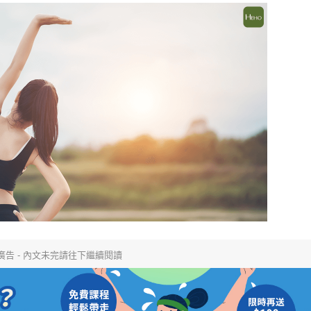
運動科技大調查｜科技體適能
Heho運動科技大調查｜214 萬
什麼？體育署「運動企業認
動數據揭密！數據應用促進國
千家企業響應
康？國健署點名「運動科技」
鍵角色
廣告 - 內文未完請往下繼續閱讀