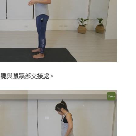
大腿與鼠蹊部交接處。