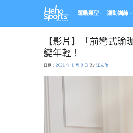
Skip
to
運動類型
運動訓練
content
【影片】「前彎式瑜
變年輕！
日期：
2021 年 1 月 8 日
By
江宏倫