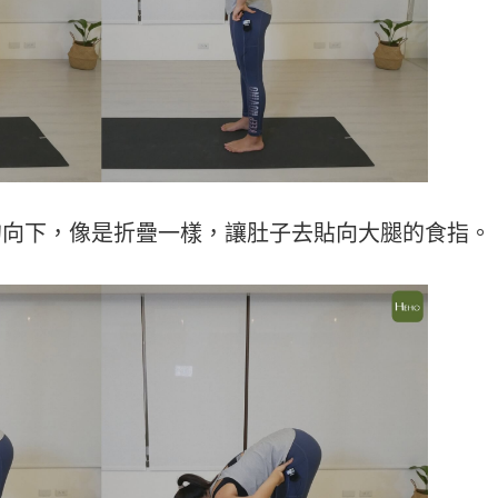
挺的向下，像是折疊一樣，讓肚子去貼向大腿的食指。