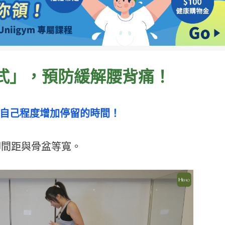
式
」，預防緩解腰背痛
！
自己程度增加停留的時間！
腳間距與骨盆等寬。