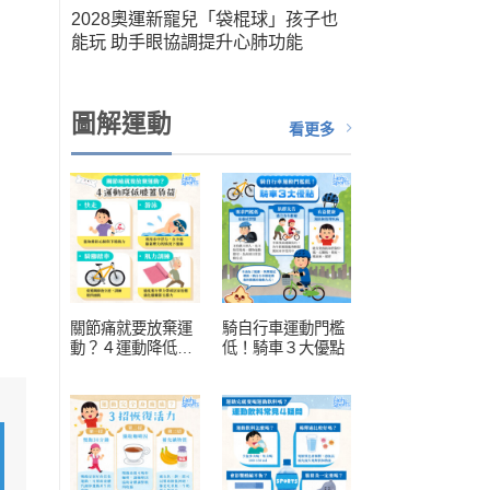
筆運
2028奧運新寵兒「袋棍球」孩子也
人健
能玩 助手眼協調提升心肺功能
扮演關
圖解運動
看更多
關節痛就要放棄運
騎自行車運動門檻
動？４運動降低膝
低！騎車３大優點
蓋負擔