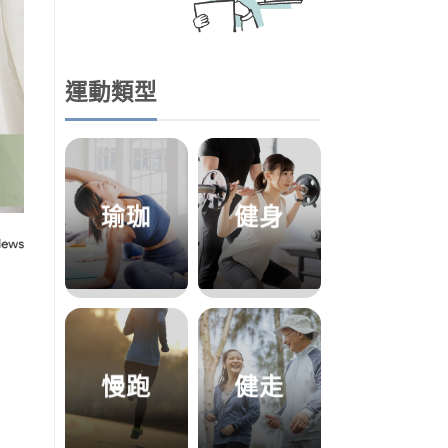
運動類型
瑜珈
健身
慢跑
健走