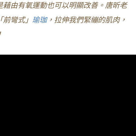
是藉由有氧運動也可以明顯改善。唐昕老
「前彎式」
瑜珈
，拉伸我們緊繃的肌肉，
！