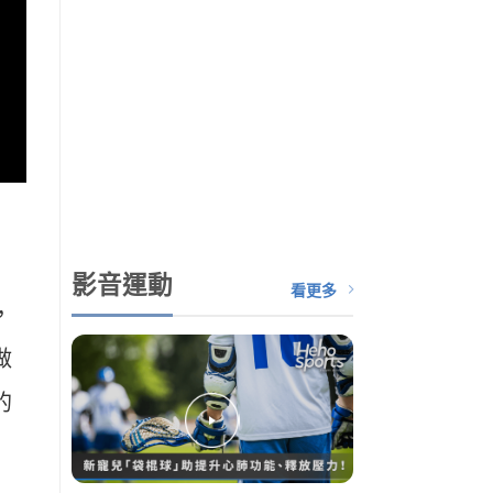
影音運動
看更多
，
做
的