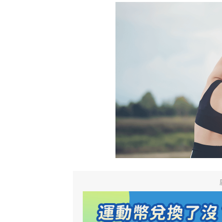
Heho運動科技大調查｜健康整合服
Heho
務！賦優適能共同創辦人楊貫中：個
檢測是
人教練像計程車、精準直達目標
證」逾