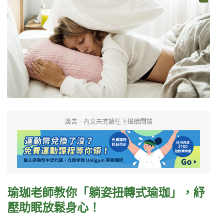
廣告 - 內文未完請往下繼續閱讀
瑜珈老師教你
「躺姿扭轉式瑜珈」
，
紓
壓助眠放鬆身心
！