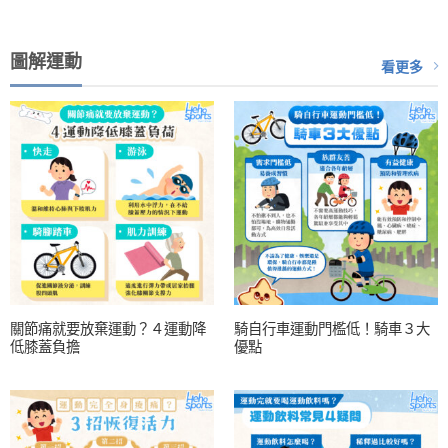
圖解運動
看更多
關節痛就要放棄運動？４運動降
騎自行車運動門檻低！騎車３大
低膝蓋負擔
優點