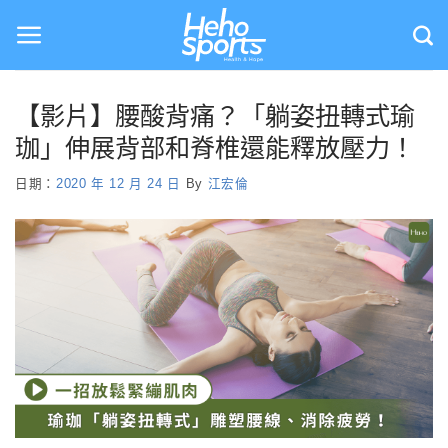
Skip
to
content
【影片】腰酸背痛？「躺姿扭轉式瑜
珈」伸展背部和脊椎還能釋放壓力！
日期：
2020 年 12 月 24 日
By
江宏倫