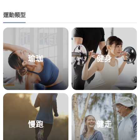
運動類型
瑜珈
健身
慢跑
健走