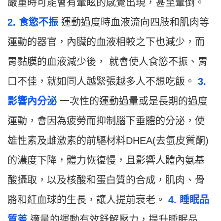
嚴重時可能會有暈眩的感覺出現，甚至暈倒。
2. 食慾不振
運動過度時血液流向四肢和肌肉等
運動的器官，內臟的血液相較之下也減少，而
胃黏膜的血液減少後， 就會使人食慾不振、胃
口不佳，就如同人越緊張越多人不想吃飯。
3.
影響內分泌
一次性的運動過量或是長期的過度
運動，會因為疲勞而抑制腦下垂體的分泌，使
雄性素及雌激素的前驅材料DHEA(去氫皮質酮)
的濃度下降，體力恢復慢，且影響人體內氨基
酸攝取，以及核酸和蛋白質的合成，肌肉、骨
骼和紅血球的生長，讓人提前衰老。
4. 睡眠品
質差
適量的運動有效舒解壓力，提升睡眠品