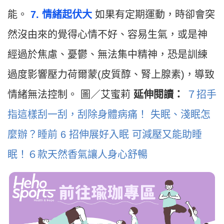
能。
7. 情緒起伏大
如果有定期運動，時卻會突
然沒由來的覺得心情不好、容易生氣，或是神
經過於焦慮、憂鬱、無法集中精神，恐是訓練
過度影響壓力荷爾蒙(皮質醇、腎上腺素)，導致
情緒無法控制。 圖／艾蜜莉
延伸閱讀：
７招手
指這樣刮一刮，刮除身體病痛！
失眠、淺眠怎
麼辦？睡前 6 招伸展好入眠
可減壓又能助睡
眠！６款天然香氣讓人身心舒暢