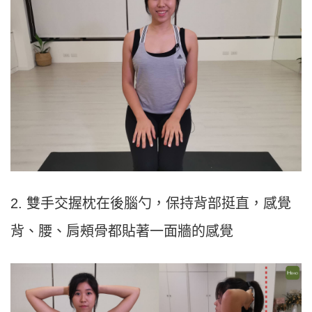
2. 雙手交握枕在後腦勺，保持背部挺直，感覺
背、腰、肩頰骨都貼著一面牆的感覺