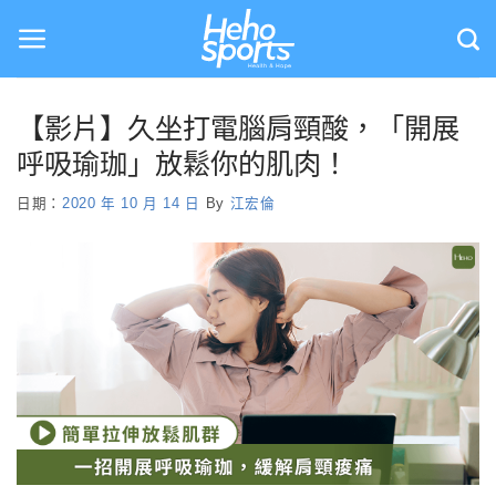
Skip
to
content
【影片】久坐打電腦肩頸酸，「開展
呼吸瑜珈」放鬆你的肌肉！
日期：
2020 年 10 月 14 日
By
江宏倫