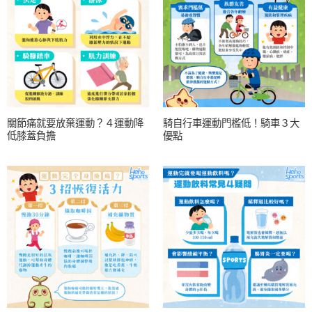
關節痛就要放棄運動？４運動降
騎自行車運動門檻低！騎車３大
低膝蓋負擔
優點