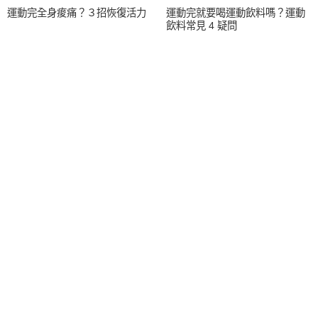
運動完全身痠痛？３招恢復活力
運動完就要喝運動飲料嗎？運動
飲料常見 4 疑問