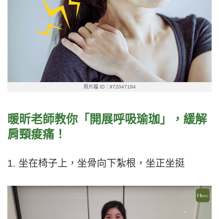
照片檔 ID：972047184
暖昕老師教你「開展呼吸瑜珈」，緩解
肩頸痠痛
！
1. 坐在椅子上，坐骨向下紮根，坐正坐挺