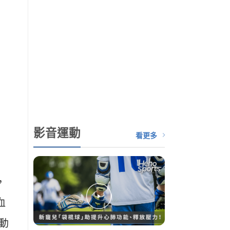
影音運動
看更多
，
血
動