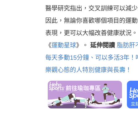
Heho運動科技大調查｜健康整合服
Heho
醫學研究指出，交叉訓練可以減少
務！賦優適能共同創辦人楊貫中：個
檢測是
人教練像計程車、精準直達目標
證」逾
因此，無論你喜歡哪個項目的運動
表現，更可以大幅改善健康狀況。 資料來
《
運動星球
》。
延伸閱讀
脂肪肝
每天多動15分鐘、可以多活3年
樂觀心態的人特別健康與長壽！