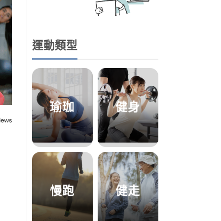
運動類型
瑜珈
健身
慢跑
健走