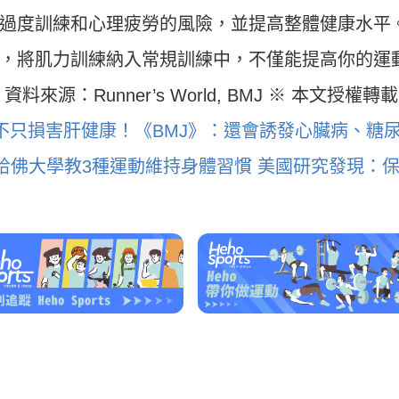
運動科技大調查｜科技體適能
Heho運動科技大調查｜214 萬
過度訓練和心理疲勞的風險，並提高整體健康水平
什麼？體育署「運動企業認
動數據揭密！數據應用促進國
千家企業響應
康？國健署點名「運動科技」
，將肌力訓練納入常規訓練中，不僅能提高你的運
鍵角色
源：Runner’s World, BMJ ※ 本文授權轉
不只損害肝健康！《BMJ》：還會誘發心臟病、糖
！哈佛大學教3種運動維持身體習慣
美國研究發現：