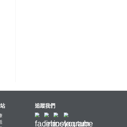
站
追蹤我們
康
活