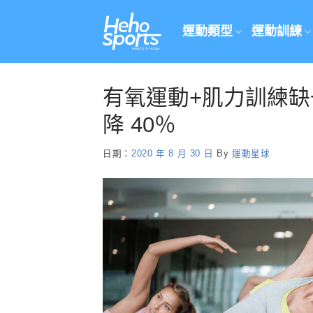
Skip
to
運動類型
運動訓練
content
有氧運動+肌力訓練
降 40％
日期：
2020 年 8 月 30 日
By
運動星球