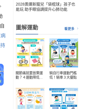
筆運
2028奧運新寵兒「袋棍球」孩子也
。
人健
能玩 助手眼協調提升心肺功能
扮演關
動
載自
圖解運動
看更多
尿病
保持
關節痛就要放棄運
騎自行車運動門檻
動？４運動降低膝
低！騎車３大優點
蓋負擔