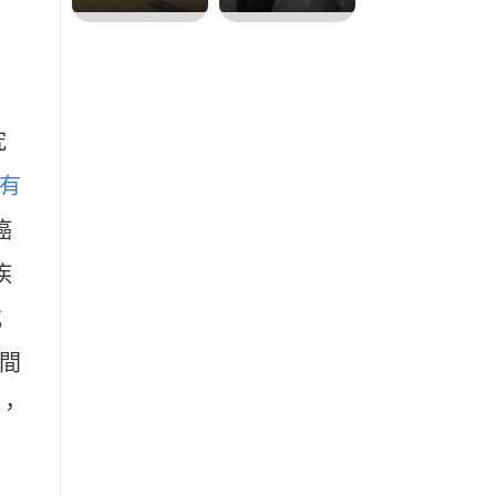
究
有
癌
疾
或
間
，