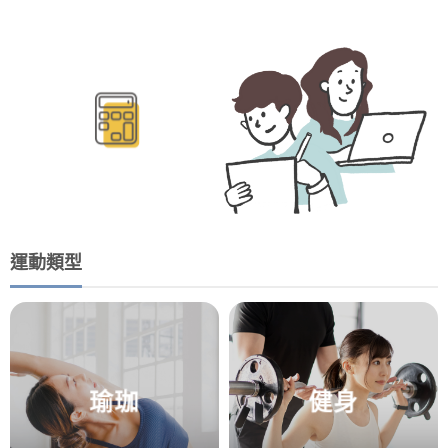
BMR/TDEE計算
運動類型
瑜珈
健身