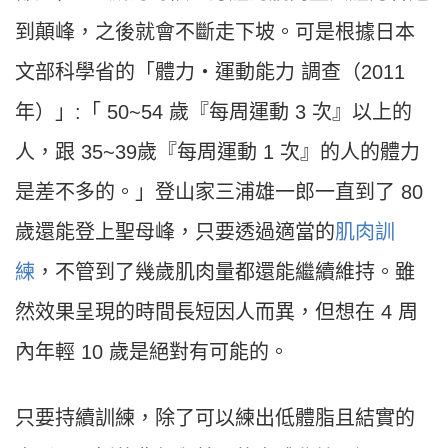
到顛峰，之後就會不斷走下坡。可是根據日本
文部科學省的「體力‧運動能力
調查（
2011
年）
」
:
「
50~54
歲『每周運動
3
次』以上的
人，跟
35~39
歲『每周運動
1
次』的人的體力
是差不多的。」登山家三浦雄一郎一直到了
80
歲還能登上聖母峰，只要透過適當的
肌肉訓
練
，不管到了幾歲肌肉量都還能繼續維持。雖
然效果呈現的時間長短因人而異，但想在
4
周
內年輕
10
歲是絕對有可能的。
只要持續訓練，除了可以練出低體脂且結實的