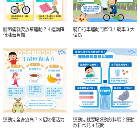
關節痛就要放棄運動？４運動降
騎自行車運動門檻低！騎車３大
低膝蓋負擔
優點
運動完全身痠痛？３招恢復活力
運動完就要喝運動飲料嗎？運動
飲料常見 4 疑問