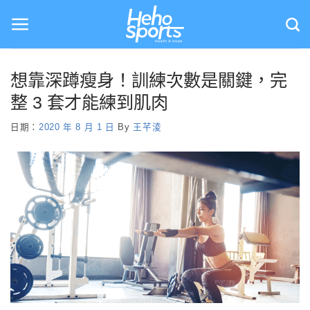
Skip
to
content
想靠深蹲瘦身！訓練次數是關鍵，完
整 3 套才能練到肌肉
日期：
2020 年 8 月 1 日
By
王芊淩