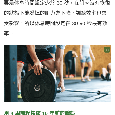
要是休息時間設定少於
30
秒，在肌肉
沒有恢復
的狀態下能發揮的肌力會下降，訓練效率也會
受影響，所以休息時間設定在
30-90
秒最有效
率。
用
4
周課程恢復
10
年前的體態