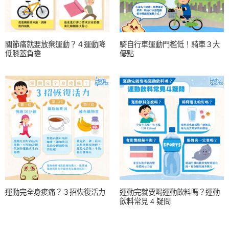
關節痛就要放棄運動？４運動降
騎自行車運動門檻低！騎車３大
低膝蓋負擔
優點
運動完全身痠痛？３招恢復活力
運動完就要喝運動飲料嗎？運動
飲料常見 4 疑問