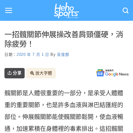
Skip
to
content
一招髖關節伸展操改善肩頸僵硬，消
除疲勞！
日期：
2020 年 7 月 1 日
By
巫俊郡
分享
放大字體
髖關節是人體很重要的一部分，是承受人體體
重的重要關節，也是許多血液與淋巴結匯經的
部位。伸展髖關節能使髖關節鬆開，使血液暢
通，加速累積在身體裡的毒素排出。這招髖關