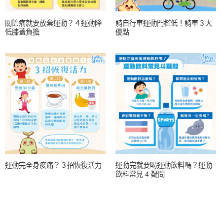
關節痛就要放棄運動？４運動降
騎自行車運動門檻低！騎車３大
低膝蓋負擔
優點
運動完全身痠痛？３招恢復活力
運動完就要喝運動飲料嗎？運動
飲料常見 4 疑問