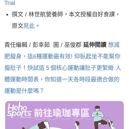
Trial
撰文 / 林世航營養師，本文授權自好食課，
原文
見此
。
責任編輯 / 彭幸茹
圖 / 巫俊郡
延伸閱讀
想減
肥瘦身，這6種運動最有效!
仰
臥起坐不能幫你
瘦肚子！快試這５個核心運動讓肚子更緊緻
人
體運動時間表，你知道一天各時段最適合做的
運動是什麼嗎？