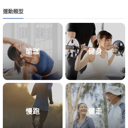
運動類型
瑜珈
健身
慢跑
健走