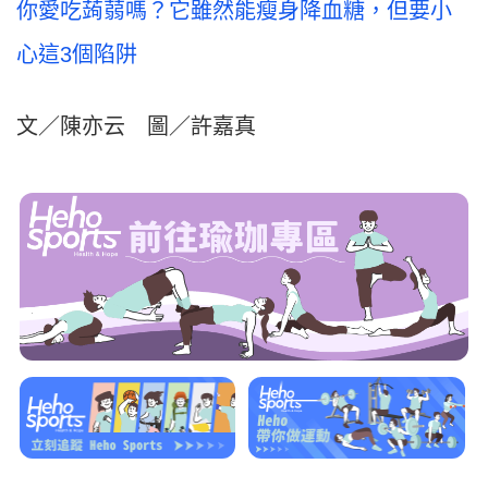
你愛吃蒟蒻嗎？它雖然能瘦身降血糖，但要小
心這3個陷阱
文／陳亦云 圖／許嘉真