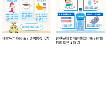
運動完全身痠痛？３招恢復活力
運動完就要喝運動飲料嗎？運動
飲料常見 4 疑問