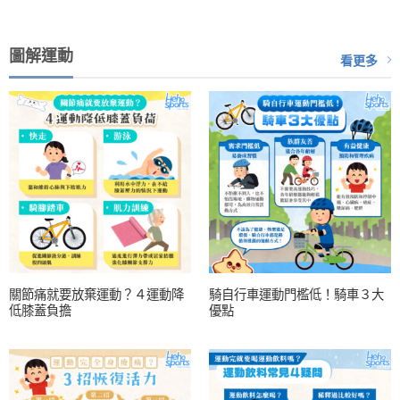
圖解運動
看更多
關節痛就要放棄運動？４運動降
騎自行車運動門檻低！騎車３大
低膝蓋負擔
優點