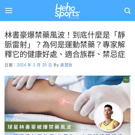
Skip
to
content
林書豪爆禁藥風波！到底什麼是「靜
脈雷射」？為何是運動禁藥？專家解
釋它的健康好處、適合族群、禁忌症
日期：
2024 年 3 月 20 日
By
黃慧玫