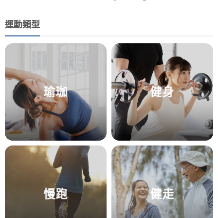
運動類型
瑜珈
健身
慢跑
健走