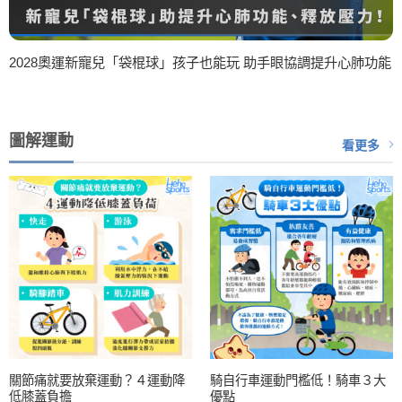
2028奧運新寵兒「袋棍球」孩子也能玩 助手眼協調提升心肺功能
圖解運動
看更多
關節痛就要放棄運動？４運動降
騎自行車運動門檻低！騎車３大
低膝蓋負擔
優點