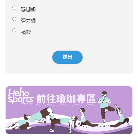
瑜珈墊
彈力繩
槓鈴