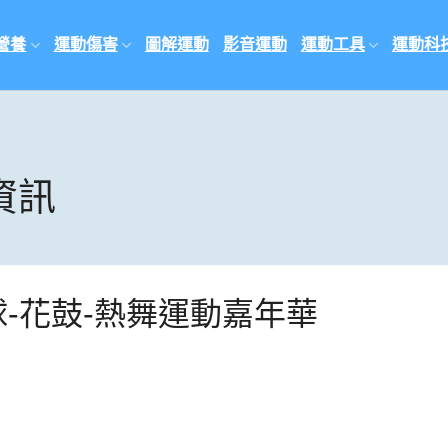
營養
運動傷害
圖解運動
影音運動
運動工具
運動科
資訊
球-花鼓-熱舞運動嘉年華