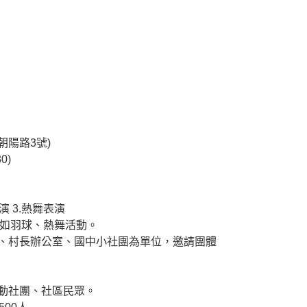
朝陽路3號)
0)
演 3.熱舞表演
，如羽球、熱舞活動。
會、村長辦公室、國中小社團為單位，邀請團體
運動社團、社區民眾。