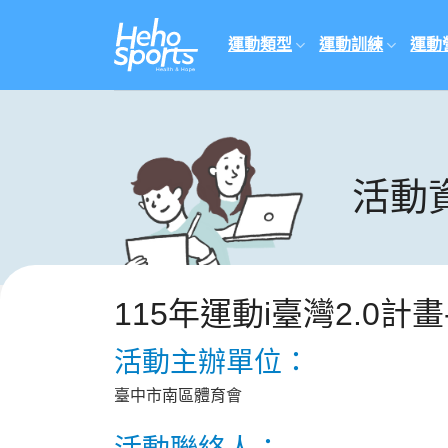
Skip
to
運動類型
運動訓練
運動
content
活動
115年運動i臺灣2.0
活動主辦單位：
臺中市南區體育會