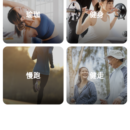
瑜珈
健身
慢跑
健走