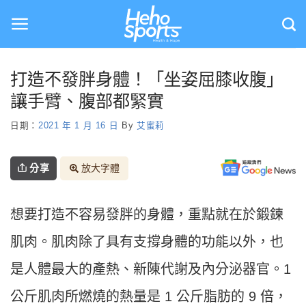
Skip
to
content
打造不發胖身體！「坐姿屈膝收腹」
讓手臂、腹部都緊實
日期：
2021 年 1 月 16 日
By
艾蜜莉
分享
放大字體
想要打造不容易發胖的身體，重點就在於鍛鍊
肌肉。肌肉除了具有支撐身體的功能以外，也
是人體最大的產熱、新陳代謝及內分泌器官。1
公斤肌肉所燃燒的熱量是 1 公斤脂肪的 9 倍，